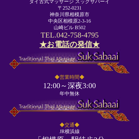
タイ古式マッサージ スックサバーイ
〒252-0231
神奈川県相模原市
中央区相模原2-3-16
山崎ビル B502
TEL.042-758-4795
★お電話の発信★
◆営業時間◆
12:00～深夜3:00
年中無休
◆交通◆
JR横浜線