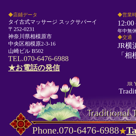
◆店鋪データ
◆営業
タイ古式マッサージ スックサバーイ
12:0
〒252-0231
年中無
神奈川県相模原市
◆交通
中央区相模原2-3-16
JR横
山崎ビル B502
「相
TEL.070-6476-6988
★お電話の発信
JR 
Tradi
Phone.070-6476-6988
T
★